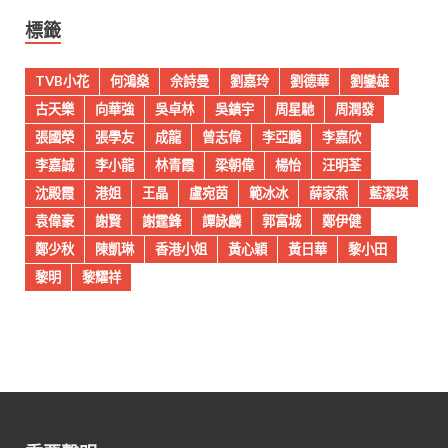
標籤
TVB小花
何鴻燊
佘詩曼
劉嘉玲
劉德華
劉鑾雄
古天樂
向華強
吳卓林
吳鎮宇
周星馳
周潤發
張國榮
張學友
成龍
曾志偉
李亞鵬
李嘉欣
李嘉誠
李小龍
林青霞
梁朝偉
楊怡
汪明荃
沈殿霞
港姐
王晶
盧宛茵
範冰冰
薛家燕
藍潔瑛
袁偉豪
謝賢
謝霆鋒
譚詠麟
郭富城
鄭伊健
鄭少秋
陳凱琳
香港小姐
黃心穎
黃日華
黎小田
黎明
黎耀祥