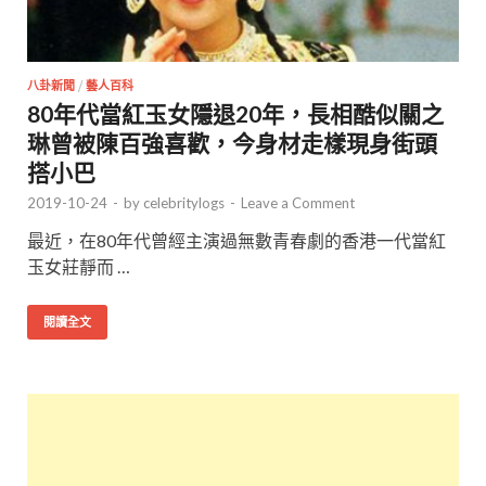
八卦新聞
/
藝人百科
80年代當紅玉女隱退20年，長相酷似關之
琳曾被陳百強喜歡，今身材走樣現身街頭
搭小巴
2019-10-24
-
by
celebritylogs
-
Leave a Comment
最近，在80年代曾經主演過無數青春劇的香港一代當紅
玉女莊靜而 …
閱讀全文