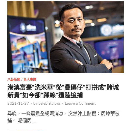
八卦新聞
/
名人事跡
港澳富豪“洗米華”從“疊碼仔”打拼成“賭城
新貴”如今卻“踩線”遭陸追捕
2021-11-27
-
by
celebritylogs
-
Leave a Comment
尋晚，一條震驚全網嘅消息，突然沖上熱搜：周焯華被
捕。 呢個周 …