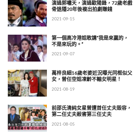
演過郭嘯天，演過歐陽鋒，72歲老戲
骨退隱20年後複出拍劇賺錢
2021-09-15
第一個高冷港姐敢講“我是來贏的，
不是來玩的。”
2021-09-07
萬梓良細16歲老婆近況曝光同框似父
女，曾任空姐凍齡不輸女明星！
2021-08-19
前邵氏清純女星曾遭首任丈夫毀容，
第二任丈夫殺害第三任丈夫
2021-08-05