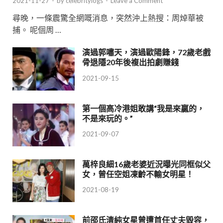
2021-11-27
-
by
celebritylogs
-
Leave a Comment
尋晚，一條震驚全網嘅消息，突然沖上熱搜：周焯華被
捕。 呢個周 …
演過郭嘯天，演過歐陽鋒，72歲老戲
骨退隱20年後複出拍劇賺錢
2021-09-15
第一個高冷港姐敢講“我是來贏的，
不是來玩的。”
2021-09-07
萬梓良細16歲老婆近況曝光同框似父
女，曾任空姐凍齡不輸女明星！
2021-08-19
前邵氏清純女星曾遭首任丈夫毀容，