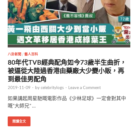
八卦新聞
/
藝人百科
80年代TVB經典配角如今73歲半生曲折，
被逼從大陸過香港由藥廠大少變小販，再
到最佳男配角
2019-11-09
-
by
celebritylogs
-
Leave a Comment
如果講起周星馳嘅電影作品《少林足球》一定會對其中
嘅“大師兄” …
閱讀全文