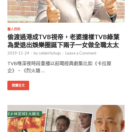
藝人百科
偷渡過港成TVB視帝，老婆撞樣TVB綠葉
為愛退出娛樂圈誕下兩子一女做全職太太
2019-11-24
-
by
celebritylogs
-
Leave a Comment
TVB喺深夜時段重播以前嘅經典劇集比如《卡拉屋
企》、《烈火雄 …
閱讀全文