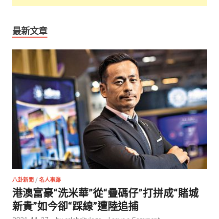
最新文章
八卦新聞
/
名人事跡
港澳富豪“洗米華”從“疊碼仔”打拼成“賭城
新貴”如今卻“踩線”遭陸追捕