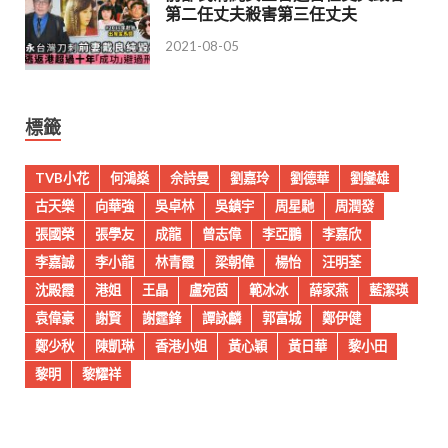
第二任丈夫殺害第三任丈夫
2021-08-05
標籤
TVB小花
何鴻燊
佘詩曼
劉嘉玲
劉德華
劉鑾雄
古天樂
向華強
吳卓林
吳鎮宇
周星馳
周潤發
張國榮
張學友
成龍
曾志偉
李亞鵬
李嘉欣
李嘉誠
李小龍
林青霞
梁朝偉
楊怡
汪明荃
沈殿霞
港姐
王晶
盧宛茵
範冰冰
薛家燕
藍潔瑛
袁偉豪
謝賢
謝霆鋒
譚詠麟
郭富城
鄭伊健
鄭少秋
陳凱琳
香港小姐
黃心穎
黃日華
黎小田
黎明
黎耀祥