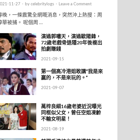
021-11-27
-
by
celebritylogs
-
Leave a Comment
尋晚，一條震驚全網嘅消息，突然沖上熱搜：周
焯華被捕。 呢個周 …
演過郭嘯天，演過歐陽鋒，
72歲老戲骨退隱20年後複出
拍劇賺錢
2021-09-15
第一個高冷港姐敢講“我是來
贏的，不是來玩的。”
2021-09-07
萬梓良細16歲老婆近況曝光
同框似父女，曾任空姐凍齡
不輸女明星！
2021-08-19