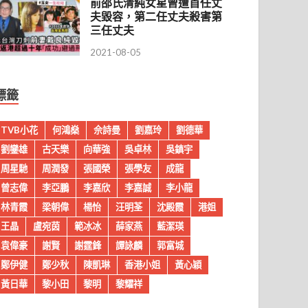
前邵氏清純女星曾遭首任丈
夫毀容，第二任丈夫殺害第
三任丈夫
2021-08-05
標籤
TVB小花
何鴻燊
佘詩曼
劉嘉玲
劉德華
劉鑾雄
古天樂
向華強
吳卓林
吳鎮宇
周星馳
周潤發
張國榮
張學友
成龍
曾志偉
李亞鵬
李嘉欣
李嘉誠
李小龍
林青霞
梁朝偉
楊怡
汪明荃
沈殿霞
港姐
王晶
盧宛茵
範冰冰
薛家燕
藍潔瑛
袁偉豪
謝賢
謝霆鋒
譚詠麟
郭富城
鄭伊健
鄭少秋
陳凱琳
香港小姐
黃心穎
黃日華
黎小田
黎明
黎耀祥