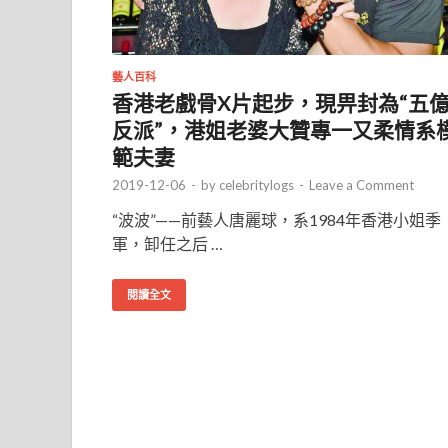
藝人百科
香港老戲骨X片起步，現畀封為“五
反派”，港姐老婆大贊專一又柔情系
範夫妻
2019-12-06
-
by
celebritylogs
-
Leave a Comment
“波波”——前藝人唐麗球，系1984年香港小姐季
軍，卸任之后 …
閱讀全文