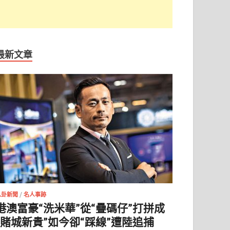
最新文章
八卦新聞
/
名人事跡
港澳富豪“洗米華”從“疊碼仔”打拼成
“賭城新貴”如今卻“踩線”遭陸追捕