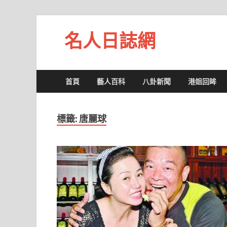
名人日誌網
首頁
藝人百科
八卦新聞
港姐回眸
標籤:
唐麗球