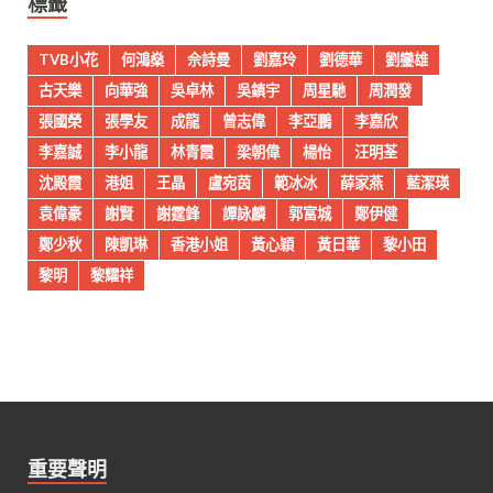
標籤
TVB小花
何鴻燊
佘詩曼
劉嘉玲
劉德華
劉鑾雄
古天樂
向華強
吳卓林
吳鎮宇
周星馳
周潤發
張國榮
張學友
成龍
曾志偉
李亞鵬
李嘉欣
李嘉誠
李小龍
林青霞
梁朝偉
楊怡
汪明荃
沈殿霞
港姐
王晶
盧宛茵
範冰冰
薛家燕
藍潔瑛
袁偉豪
謝賢
謝霆鋒
譚詠麟
郭富城
鄭伊健
鄭少秋
陳凱琳
香港小姐
黃心穎
黃日華
黎小田
黎明
黎耀祥
重要聲明