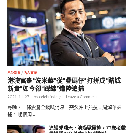
八卦新聞
/
名人事跡
港澳富豪“洗米華”從“疊碼仔”打拼成“賭城
新貴”如今卻“踩線”遭陸追捕
2021-11-27
-
by
celebritylogs
-
Leave a Comment
尋晚，一條震驚全網嘅消息，突然沖上熱搜：周焯華被
捕。 呢個周 …
演過郭嘯天，演過歐陽鋒，72歲老戲