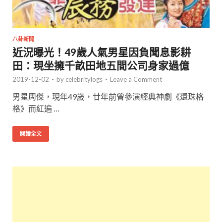
八卦新聞
近況曝光！49歲人氣男星因負聞息影耕
田：現坐擁千畝田地五間公司身家過億
2019-12-02
-
by
celebritylogs
-
Leave a Comment
男星周傑，現年49歲，廿年前曾參演經典神劇《還珠格
格》而紅遍 …
閱讀全文