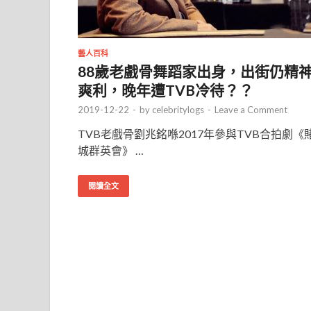
藝人百科
88歲老戲骨舞蹈家出身，出街仍精
爽利，晚年遭TVB冷待？？
2019-12-22
-
by
celebritylogs
-
Leave a Comment
TVB老戲骨劉兆銘喺2017年參與TVB合拍劇《
城群英會》 …
閱讀全文