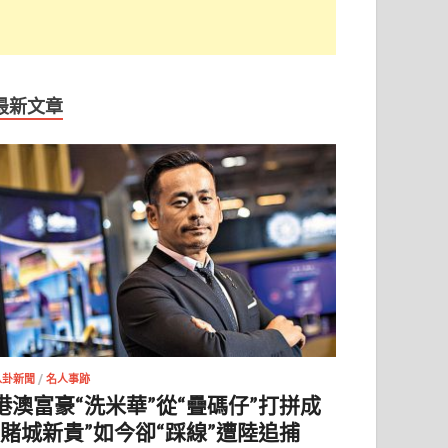
最新文章
八卦新聞
/
名人事跡
港澳富豪“洗米華”從“疊碼仔”打拼成
“賭城新貴”如今卻“踩線”遭陸追捕