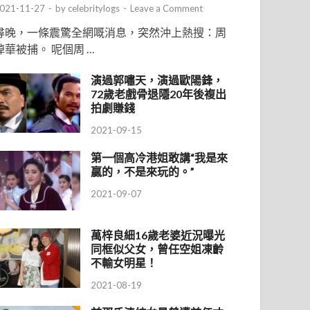
021-11-27
-
by
celebritylogs
-
Leave a Comment
尋晚，一條震驚全網嘅消息，突然沖上熱搜：周
焯華被捕。 呢個周 …
演過郭嘯天，演過歐陽鋒，
72歲老戲骨退隱20年後複出
拍劇賺錢
2021-09-15
第一個高冷港姐敢講“我是來
贏的，不是來玩的。”
2021-09-07
萬梓良細16歲老婆近況曝光
同框似父女，曾任空姐凍齡
不輸女明星！
2021-08-19