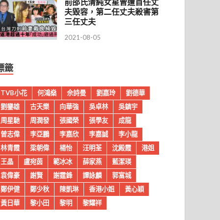
前邵氏清純女星曾遭首任丈
夫毀容，第二任丈夫殺害第
三任丈夫
2021-08-05
標籤
TVB小花
何鴻燊
佘詩曼
劉嘉玲
劉德華
劉鑾雄
古天樂
向華強
吳卓林
吳鎮宇
周星馳
周潤發
張國榮
張學友
成龍
曾志偉
李亞鵬
李嘉欣
李嘉誠
李小龍
林青霞
梁朝偉
楊怡
汪明荃
沈殿霞
港姐
王晶
盧宛茵
範冰冰
薛家燕
藍潔瑛
袁偉豪
謝賢
謝霆鋒
譚詠麟
郭富城
鄭伊健
鄭少秋
陳凱琳
香港小姐
黃心穎
黃日華
黎小田
黎明
黎耀祥