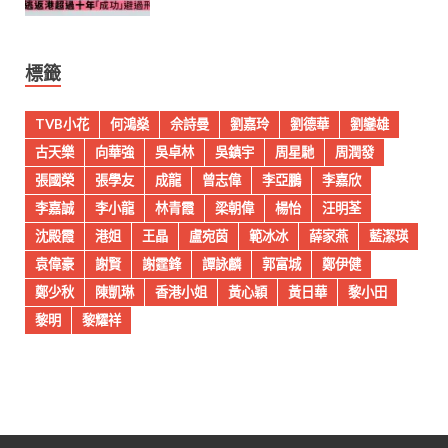
標籤
TVB小花
何鴻燊
佘詩曼
劉嘉玲
劉德華
劉鑾雄
古天樂
向華強
吳卓林
吳鎮宇
周星馳
周潤發
張國榮
張學友
成龍
曾志偉
李亞鵬
李嘉欣
李嘉誠
李小龍
林青霞
梁朝偉
楊怡
汪明荃
沈殿霞
港姐
王晶
盧宛茵
範冰冰
薛家燕
藍潔瑛
袁偉豪
謝賢
謝霆鋒
譚詠麟
郭富城
鄭伊健
鄭少秋
陳凱琳
香港小姐
黃心穎
黃日華
黎小田
黎明
黎耀祥