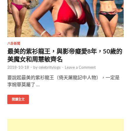
八卦新聞
最美的紫衫龍王，與影帝癡愛8年，50歲的
美魔女和周慧敏齊名
2018-10-18
-
by
celebritylogs
-
Leave a Comment
要說起最美的紫衫龍王（倚天屠龍記中人物），一定是
李婉華莫屬了 …
閱讀全文