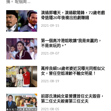
捕。 呢個周 …
演過郭嘯天，演過歐陽鋒，72歲老戲
骨退隱20年後複出拍劇賺錢
2021-09-15
第一個高冷港姐敢講“我是來贏的，
不是來玩的。”
2021-09-07
萬梓良細16歲老婆近況曝光同框似父
女，曾任空姐凍齡不輸女明星！
2021-08-19
前邵氏清純女星曾遭首任丈夫毀容，
第二任丈夫殺害第三任丈夫
2021-08-05