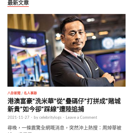
最新文章
八卦新聞
/
名人事跡
港澳富豪“洗米華”從“疊碼仔”打拼成“賭城
新貴”如今卻“踩線”遭陸追捕
2021-11-27
-
by
celebritylogs
-
Leave a Comment
尋晚，一條震驚全網嘅消息，突然沖上熱搜：周焯華被