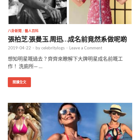
八卦新聞
/
藝人百科
張柏芝.張曼玉.周迅…成名前竟然系做呢啲
2019-04-22
-
by
celebritylogs
-
Leave a Comment
想知明星嘅過去？齊齊來瞭解下大牌明星成名前嘅工
作！ 洗廁所— …
閱讀全文