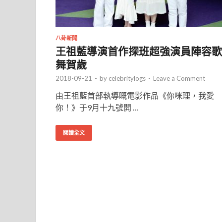
八卦新聞
王祖藍導演首作探班超強演員陣容歌
舞賀歲
2018-09-21
-
by
celebritylogs
-
Leave a Comment
由王祖藍首部執導嘅電影作品《你咪理，我愛
你！》于9月十九號開 …
閱讀全文