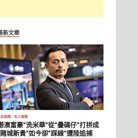
最新文章
八卦新聞
/
名人事跡
港澳富豪“洗米華”從“疊碼仔”打拼成
“賭城新貴”如今卻“踩線”遭陸追捕