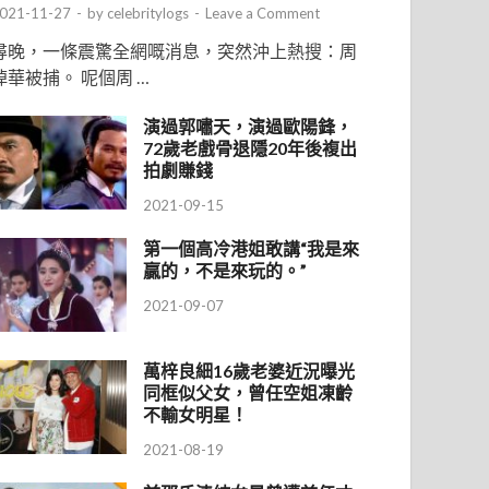
021-11-27
-
by
celebritylogs
-
Leave a Comment
尋晚，一條震驚全網嘅消息，突然沖上熱搜：周
焯華被捕。 呢個周 …
演過郭嘯天，演過歐陽鋒，
72歲老戲骨退隱20年後複出
拍劇賺錢
2021-09-15
第一個高冷港姐敢講“我是來
贏的，不是來玩的。”
2021-09-07
萬梓良細16歲老婆近況曝光
同框似父女，曾任空姐凍齡
不輸女明星！
2021-08-19