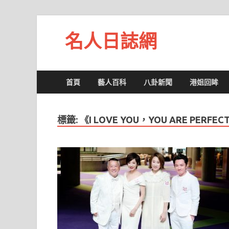
名人日誌網
首頁
藝人百科
八卦新聞
港姐回眸
標籤:
《I LOVE YOU，YOU ARE PERF