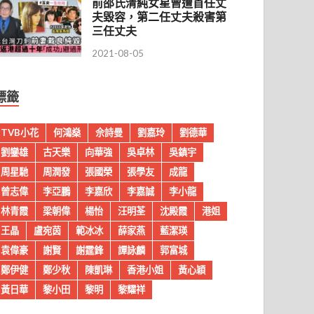
前邵氏清純女星曾遭首任丈
夫毀容，第二任丈夫殺害第
三任丈夫
2021-08-05
標籤
TVB小花
何鴻燊
佘詩曼
劉嘉玲
劉德華
劉鑾雄
古天樂
向華強
吳卓林
吳鎮宇
周星馳
周潤發
張國榮
張學友
成龍
曾志偉
李亞鵬
李嘉欣
李嘉誠
李小龍
林青霞
梁朝偉
楊怡
汪明荃
沈殿霞
港姐
王晶
盧宛茵
範冰冰
薛家燕
藍潔瑛
袁偉豪
謝賢
謝霆鋒
譚詠麟
郭富城
鄭伊健
鄭少秋
陳凱琳
香港小姐
黃心穎
黃日華
黎小田
黎明
黎耀祥