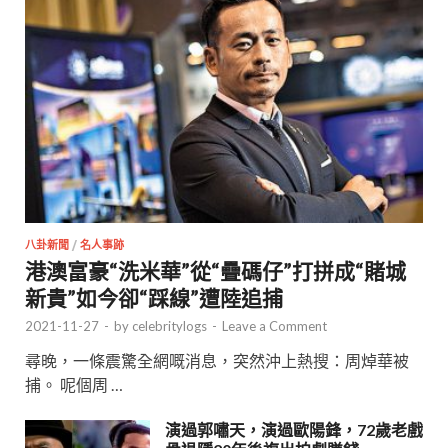
八卦新聞
/
名人事跡
港澳富豪“洗米華”從“疊碼仔”打拼成“賭城
新貴”如今卻“踩線”遭陸追捕
2021-11-27
-
by
celebritylogs
-
Leave a Comment
尋晚，一條震驚全網嘅消息，突然沖上熱搜：周焯華被
捕。 呢個周 …
演過郭嘯天，演過歐陽鋒，72歲老戲