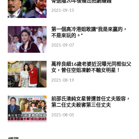
骨退隱20年後複出拍劇賺錢
2021-09-15
第一個高冷港姐敢講“我是來贏的，
不是來玩的。”
2021-09-07
萬梓良細16歲老婆近況曝光同框似父
女，曾任空姐凍齡不輸女明星！
2021-08-19
前邵氏清純女星曾遭首任丈夫毀容，
第二任丈夫殺害第三任丈夫
2021-08-05