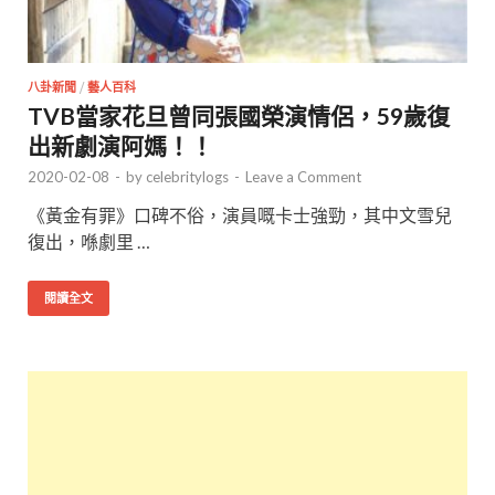
八卦新聞
/
藝人百科
TVB當家花旦曾同張國榮演情侶，59歲復
出新劇演阿媽！！
2020-02-08
-
by
celebritylogs
-
Leave a Comment
《黃金有罪》口碑不俗，演員嘅卡士強勁，其中文雪兒
復出，喺劇里 …
閱讀全文