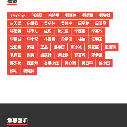
標籤
TVB小花
何鴻燊
佘詩曼
劉嘉玲
劉德華
劉鑾雄
古天樂
向華強
吳卓林
吳鎮宇
周星馳
周潤發
張國榮
張學友
成龍
曾志偉
李亞鵬
李嘉欣
李嘉誠
李小龍
林青霞
梁朝偉
楊怡
汪明荃
沈殿霞
港姐
王晶
盧宛茵
範冰冰
薛家燕
藍潔瑛
袁偉豪
謝賢
謝霆鋒
譚詠麟
郭富城
鄭伊健
鄭少秋
陳凱琳
香港小姐
黃心穎
黃日華
黎小田
黎明
黎耀祥
重要聲明